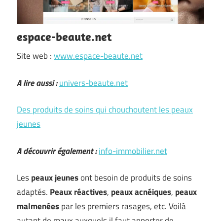
espace-beaute.net
Site web :
www.espace-beaute.net
A lire aussi :
univers-beaute.net
Des produits de soins qui chouchoutent les peaux
jeunes
A découvrir également :
info-immobilier.net
Les
peaux jeunes
ont besoin de produits de soins
adaptés.
Peaux réactives
,
peaux acnéiques
,
peaux
malmenées
par les premiers rasages, etc. Voilà
autant de maux auxquels il faut apporter de