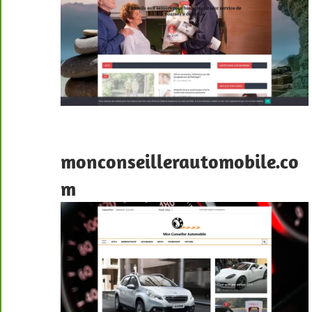
monconseillerautomobile.co
m