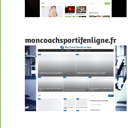
moncoachsportifenligne.fr